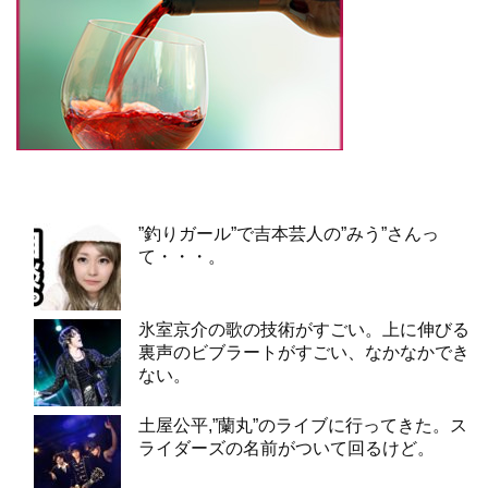
”釣りガール”で吉本芸人の”みう”さんっ
て・・・。
氷室京介の歌の技術がすごい。上に伸びる
裏声のビブラートがすごい、なかなかでき
ない。
土屋公平,”蘭丸”のライブに行ってきた。ス
ライダーズの名前がついて回るけど。