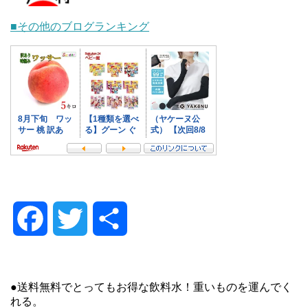
■その他のブログランキング
F
T
共
a
w
有
●送料無料でとってもお得な飲料水！重いものを運んでく
c
i
れる。