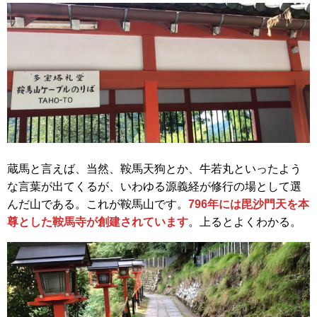
蔵馬と言えば、当然、鞍馬天狗とか、牛若丸といったよう
な言葉が出てくるが、いわゆる源義経が修行の場として選
んだ山である。これが鞍馬山です。
796年には毘沙門天を本
尊とした鞍馬寺が創建されています
。上るとよくわかる。