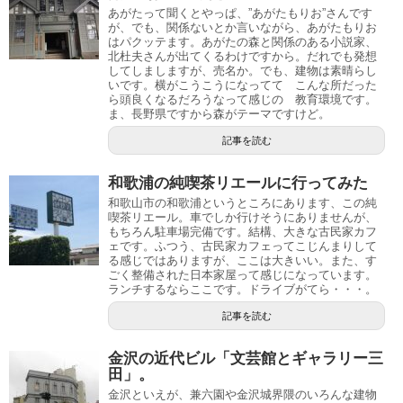
あがたって聞くとやっぱ、”あがたもりお”さんです
が、でも、関係ないとか言いながら、あがたもりお
はパクッテます。あがたの森と関係のある小説家、
北杜夫さんが出てくるわけですから。だれでも発想
してしましますが、売名か。でも、建物は素晴らし
いです。横がこうこうになってて こんな所だった
ら頭良くなるだろうなって感じの 教育環境です。
ま、長野県ですから森がテーマですけど。
記事を読む
和歌浦の純喫茶リエールに行ってみた
和歌山市の和歌浦というところにあります、この純
喫茶リエール。車でしか行けそうにありませんが、
もちろん駐車場完備です。結構、大きな古民家カフ
ェです。ふつう、古民家カフェってこじんまりして
る感じではありますが、ここは大きいい。また、す
ごく整備された日本家屋って感じになっています。
ランチするならここです。ドライブがてら・・・。
記事を読む
金沢の近代ビル「文芸館とギャラリー三
田」。
金沢といえが、兼六園や金沢城界隈のいろんな建物