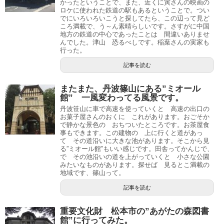
かったということで、また、近くに寅さんの映画の
ロケに使われた鉄道の駅もあるということで。つい
でにいろいろいこうと探してたら、この辺って見ど
ころ満載で、う～ん素晴らしいです。さすがに中国
地方の鉄道の中心であったことは 間違いありませ
んでした。津山 恐るべしです。稲葉さんの実家も
行った。
記事を読む
またまた、丹波篠山にある”ミオール
館” 一風変わってる風景です。
丹波笹山に車で高速を使っていくと 高速の出口の
お菓子屋さんのおくに これがあります。おごそか
で静かな景色の おちついたところです。お茶屋食
事もできます。この建物の 上に行くと道があっ
て その道沿いに大きな池があります。そこから見
る”ミオール館”もいい感じです。田舎ってかんじで、
で その池沿いの道を上がっていくと 小さな公園
みたいなものがあります。探せば 見るとこ満載の
地域です、篠山って。
記事を読む
重要文化財 松本市の”あがたの森図書
館”に行ってみた。