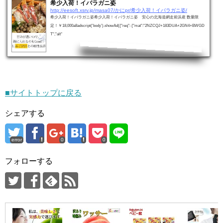
希少入荷！イバラガニ姿
http://eesoft.xsrv.jp/masa07/かにpr/希少入荷！イバラガニ姿/
希少入荷！イバラガニ姿希少入荷！イバラガニ姿 安心の北海道網走前浜産 数量限
定！￥18,000a8adscript('body').showAd({"req": {"mat":"2NZCQJ+183DUA+2GN4+BWGD
T","alt"
■サイトトップに戻る
シェアする
error
0
0
フォローする