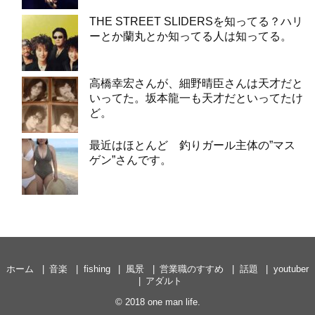
THE STREET SLIDERSを知ってる？ハリ
ーとか蘭丸とか知ってる人は知ってる。
高橋幸宏さんが、細野晴臣さんは天才だと
いってた。坂本龍一も天才だといってたけ
ど。
最近はほとんど 釣りガール主体の”マス
ゲン”さんです。
ホーム
音楽
fishing
風景
営業職のすすめ
話題
youtuber
アダルト
© 2018
one man life
.