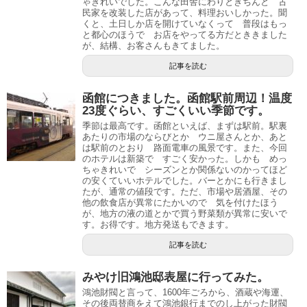
ゃきれいでした。こんな田舎にわりときちんと 古
民家を改装した店があって、料理おいしかった。聞
くと、土日しか店を開けていなくって 普段はもっ
と都心のほうで お店をやってる方だとききました
が、結構、お客さんもきてました。
記事を読む
函館につきました。函館駅前周辺！温度
23度ぐらい、すごくいい季節です。
季節は最高です。函館といえば、まずは駅前。駅裏
あたりの市場のならびとか ウニ屋さんとか、あと
は駅前のとおり 路面電車の風景です。また、今回
のホテルは新築で すごく安かった。しかも めっ
ちゃきれいで シーズンとか関係ないのかってほど
の安くていいホテルでした。バーとかにも行きまし
たが、通常の値段です。ただ、市場や居酒屋、その
他の飲食店が異常にたかいので 気を付けたほう
が、地方の液の道とかで買う野菜類が異常に安いで
す。お得です。地方発送もできます。
記事を読む
みやけ旧鴻池邸表屋に行ってみた。
鴻池財閥と言って、1600年ごろから、酒蔵や海運、
その後両替商をえて鴻池銀行までのし上がった財閥