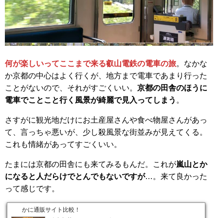
何が楽しいってここまで来る叡山電鉄の電車の旅
。なかな
か京都の中心はよく行くが、地方まで電車であまり行った
ことがないので、それがすごくいい。
京都の田舎のほうに
電車でことこと行く風景が綺麗で見入ってしまう
。
さすがに観光地だけにお土産屋さんや食べ物屋さんがあっ
て、言っちゃ悪いが、少し殺風景な街並みが見えてくる。
これも情緒があってすごくいい。
たまには京都の田舎にも来てみるもんだ。これが
嵐山とか
になると人だらけでとんでもないですが
…。来て良かった
って感じです。
かに通販サイト比較！