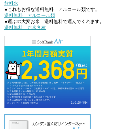
飲料水
e
t
●これもお得な送料無料 アルコール類です。
送料無料 アルコール類
b
t
●運ぶの大変お米 送料無料で運んでくれます。
送料無料 お米各種
o
e
o
r
k