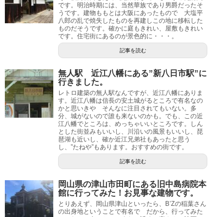
です。明治時期には、当然華族であり男爵だったそ
うです。建物ももとは大阪にあったもので 大塩平
八郎の乱で焼失したものを再建しこの地に移転した
ものだそうです。確かに庭もきれい、屋敷もきれい
です。住宅街にあるのが景色的に・・・。
記事を読む
無人駅 近江八幡にある”新八日市駅”に
行きました。
レトロ建築の無人駅なんですが、近江八幡にありま
す。近江八幡は信長の安土城がるところで有名なの
かと思いきや そんなに注目されてもいない。多
分、城がないので誰も来ないのかも。でも、この近
江八幡でところは、めっちゃいいところです。しん
とした街並みもいいし、川沿いの風景もいいし、琵
琶湖も近いし、確か近江兄弟社もあったと思う
し、”たねや”もあります。おすすめの街です。
記事を読む
岡山県の津山市田町にある旧中島病院本
館に行ってみた！お見事な建物です。
とりあえず、岡山県津山といったら、B’Zの稲葉さん
の出身地ということで有名で だから、行ってみた