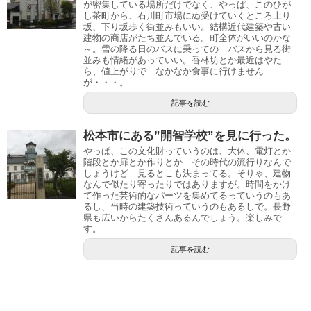
が密集している場所だけでなく、やっぱ、このひが
し茶町から、石川町市場にぬ受けていくところ上り
坂、下り坂歩く街並みもいい。結構近代建築や古い
建物の商店がたち並んでいる。町全体がいいのかな
～。雪の降る日のバスに乗っての バスから見る街
並みも情緒があっていい。香林坊とか最近はやた
ら、値上がりで なかなか食事に行けません
が・・・。
記事を読む
松本市にある”開智学校”を見に行った。
やっぱ、この文化財っていうのは、大体、電灯とか
階段とか扉とか作りとか その時代の流行りなんで
しょうけど 見るとこも決まってる。そりゃ、建物
なんで似たり寄ったりではありますが。時間をかけ
て作った芸術的なパーツを集めてるっていうのもあ
るし、当時の建築技術っていうのもあるしで。長野
県も広いからたくさんあるんでしょう。楽しみで
す。
記事を読む