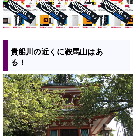
貴船川の近くに鞍馬山はあ
る！