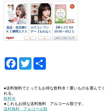
F
T
共
a
w
有
●送料無料でとってもお得な飲料水！重いものを運んでく
c
i
れる。
飲料水
e
t
●これもお得な送料無料 アルコール類です。
送料無料 アルコール類