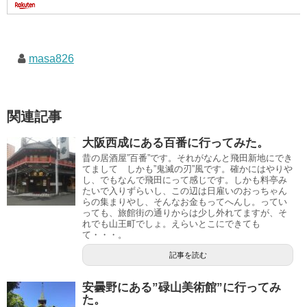
masa826
関連記事
大阪西成にある百番に行ってみた。
昔の居酒屋”百番”です。それがなんと飛田新地にでき
てまして しかも”鬼滅の刃”風です。確かにはやりや
し、でもなんで飛田にって感じです。しかも料亭み
たいで入りずらいし、この辺は日雇いのおっちゃん
らの集まりやし、そんなお金もってへんし。ってい
っても、旅館街の通りからは少し外れてますが、そ
れでも山王町でしょ。えらいとこにできても
て・・・。
記事を読む
安曇野にある”碌山美術館”に行ってみ
た。