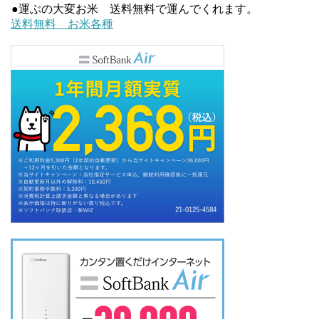
b
t
●運ぶの大変お米 送料無料で運んでくれます。
送料無料 お米各種
o
e
o
r
k