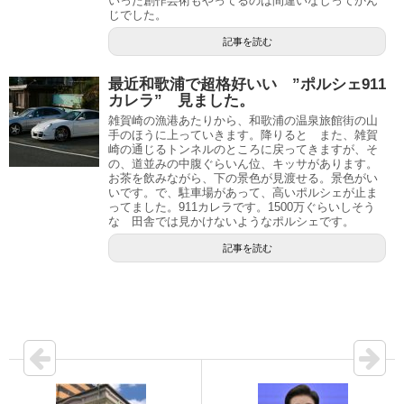
いった創作芸術もやってるのは間違いなしってかん
じでした。
記事を読む
最近和歌浦で超格好いい ”ポルシェ911
カレラ” 見ました。
雑賀崎の漁港あたりから、和歌浦の温泉旅館街の山
手のほうに上っていきます。降りると また、雑賀
崎の通じるトンネルのところに戻ってきますが、そ
の、道並みの中腹ぐらいん位、キッサがあります。
お茶を飲みながら、下の景色が見渡せる。景色がい
いです。で、駐車場があって、高いポルシェが止ま
ってました。911カレラです。1500万ぐらいしそう
な 田舎では見かけないようなポルシェです。
記事を読む