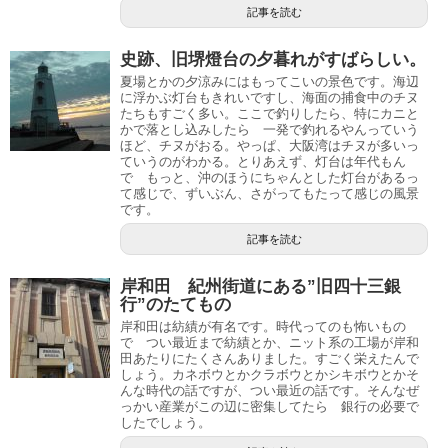
記事を読む
史跡、旧堺燈台の夕暮れがすばらしい。
夏場とかの夕涼みにはもってこいの景色です。海辺
に浮かぶ灯台もきれいですし、海面の捕食中のチヌ
たちもすごく多い。ここで釣りしたら、特にカニと
かで落とし込みしたら 一発で釣れるやんっていう
ほど、チヌがおる。やっぱ、大阪湾はチヌが多いっ
ていうのがわかる。とりあえず、灯台は年代もん
で もっと、沖のほうにちゃんとした灯台があるっ
て感じで、ずいぶん、さがってもたって感じの風景
です。
記事を読む
岸和田 紀州街道にある”旧四十三銀
行”のたてもの
岸和田は紡績が有名です。時代ってのも怖いもの
で つい最近まで紡績とか、ニット系の工場が岸和
田あたりにたくさんありました。すごく栄えたんで
しょう。カネボウとかクラボウとかシキボウとかそ
んな時代の話ですが、つい最近の話です。そんなぜ
っかい産業がこの辺に密集してたら 銀行の必要で
したでしょう。