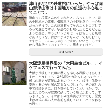
津山まなびの鉄道館にいった。やっぱ岡
山県津山市は中国地方の鉄道の中心地っ
てことで。
津山って稲葉さんの生まれたところってことで、昔
の中国地方の電車、機関車？の中継地点で 中心地
だったそうで。この鉄道館ってそのことをコブして
るって感じですが、駅裏の少し離れたところだった
ような感じ。中心というよりは 今はちょっと無理
がありそうな、昔はわかりませんが、でも町おこし
ですから、いいんじゃないですか。いいところです
から是非行ってみてください。田舎ですけど。
記事を読む
大阪淀屋橋界隈の「大同生命ビル」。イ
ケフェスで行ってみた。
大阪が反映してた頃の歴史を感じる界隈ではありま
すが、どうしても、3大財閥が金融をしきってたって
感じの歴史が背景にあるので・・・。銀行・保険を
掌握するのが財閥の定石なんでしょう。その家計の
中で結婚をきに、財を増やしていくというか。で、
たまたまの人が歴史に残っていく感じがあって、す
っきりしない。その部下や従業員が天才でも、歴史
上は格式の高い人の名前を残していく、ハイかねも
の勝ち！