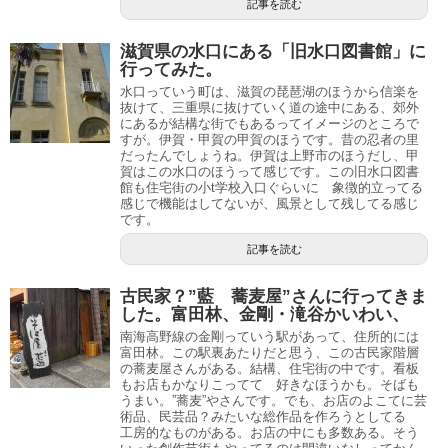
記事を読む
滋賀県の水口にある「旧水口図書館」に
行ってみた。
水口っていう町は、滋賀の琵琶湖のほうから信楽を
抜けて、三重県に抜けていく道の途中にある、郊外
にあるが結構な街でもあるってイメージのところで
すが。伊賀・甲賀の甲賀のほうです。昔の忍者の里
だったんでしょうね。伊賀は上野市のほうだし、甲
賀はこの水口のほうって感じです。この旧水口図書
館も住宅街の小t学校入口ぐらいに 象徴的立ってる
感じで機能はしてないが、風景として残してる感じ
です。
記事を読む
古民家？”藍 蕎麦屋”さんに行ってきま
した。富田林、金剛・滝谷かいわい、
南海高野線の金剛っていう駅があって、住所的には
富田林。この駅裏あたりだと思う、この古民家階層
の蕎麦屋さんがある。結構、住宅街の中です。看板
もお店もかなりこってて 好きなほうかも。そばも
うまい。”蕎麦”やさんです。でも、お店のよこてに芸
術品、民芸品？みたいな総作品を作ろうとしてる
工房的なものがある。お店の中にも多数ある。そう