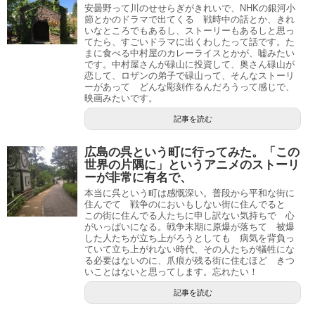
安曇野って川のせせらぎがきれいで、NHKの銀河小
節とかのドラマで出てくる 戦時中の話とか、きれ
いなところでもあるし、ストーリーもあるしと思っ
てたら、すごいドラマに出くわしたって話です。た
まに食べる中村屋のカレーライスとかが、嘘みたい
です。中村屋さんが碌山に投資して、奥さん碌山が
恋して、ロザンの弟子で碌山って、そんなストーリ
ーがあって どんな彫刻作るんだろうって感じで、
映画みたいです。
記事を読む
広島の呉という町に行ってみた。「この
世界の片隅に」というアニメのストーリ
ーが非常に有名で、
本当に呉という町は感慨深い。普段から平和な街に
住んでて 戦争のにおいもしない街に住んでると
この街に住んでる人たちに申し訳ない気持ちで 心
がいっぱいになる。戦争末期に原爆が落ちて 被爆
した人たちが立ち上がろうとしても 病気を背負っ
ていて立ち上がれない時代、その人たちが犠牲にな
る必要はないのに、爪痕が残る街に住むほど きつ
いことはないと思ってします。忘れたい！
記事を読む