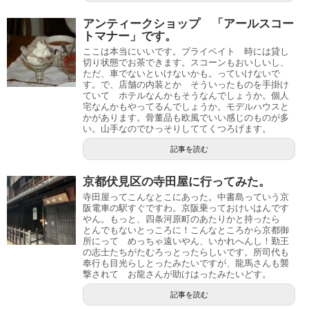
アンティークショップ 「アールスコー
トマナー」です。
ここは本当にいいです。プライベイト 時には貸し
切り状態でお茶できます。スコーンもおいしいし、
ただ、車でないといけないかも。っていけないで
す。で、店舗の内装とか そういったものを手掛け
ていて ホテルなんかもそうなんでしょうか。個人
宅なんかもやってるんでしょうか。モデルハウスと
かがあります。骨董品も欧風でいい感じのものが多
い。山手なのでひっそりしててくつろげます。
記事を読む
京都伏見区の寺田屋に行ってみた。
寺田屋ってこんなとこにあった。中書島っていう京
阪電車の駅すぐですわ。京阪乗っておけいはんです
やん。もっと、四条河原町のあたりかと持ったら
とんでもないとっころに！こんなところから京都御
所にって めっちゃ遠いやん、いかれへんし！勤王
の志士たちがたむろっとったらしいです。所司代も
奉行も目光らしとったみたいですが、龍馬さんも襲
撃されて お龍さんが助けはったみたいどす。
記事を読む