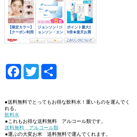
F
T
共
a
w
有
●送料無料でとってもお得な飲料水！重いものを運んでく
c
i
れる。
飲料水
e
t
●これもお得な送料無料 アルコール類です。
送料無料 アルコール類
b
t
●運ぶの大変お米 送料無料で運んでくれます。