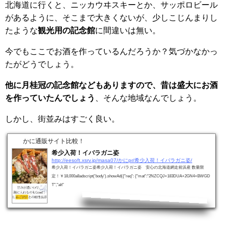
北海道に行くと、ニッカウヰスキーとか、サッポロビール
があるように、そこまで大きくないが、少しこじんまりし
たような
観光用の記念館
に間違いは無い。
今でもここでお酒を作っているんだろうか？気づかなかっ
たがどうでしょう。
他に月桂冠の記念館などもありますので、昔は盛大にお酒
を作っていたんでしょう
、そんな地域なんでしょう。
しかし、街並みはすごく良い。
かに通販サイト比較！
希少入荷！イバラガニ姿
http://eesoft.xsrv.jp/masa07/かにpr/希少入荷！イバラガニ姿/
希少入荷！イバラガニ姿希少入荷！イバラガニ姿 安心の北海道網走前浜産 数量限
定！￥18,000a8adscript('body').showAd({"req": {"mat":"2NZCQJ+183DUA+2GN4+BWGD
T","alt"