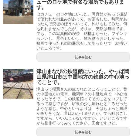
ューのロケ地で有名な場所でもありま
す。
セカチューのロケ地にいった。写真館があって撮影
で使われた街並みがあって、お茶もした。時間があ
ったんで突堤のほうへいって、釣りもしてみた。何
も釣れませんでしたが、そりゃ、突然は無理です。
でも、この写真館の喫茶 結構よかった。フインキ
もいいし、景色もいいし、飲み物もおいしかった。
映画で使ったものの展示もしてあったりで 結構い
いところです。
記事を読む
津山まなびの鉄道館にいった。やっぱ岡
山県津山市は中国地方の鉄道の中心地っ
てことで。
津山って稲葉さんの生まれたところってことで、昔
の中国地方の電車、機関車？の中継地点で 中心地
だったそうで。この鉄道館ってそのことをコブして
るって感じですが、駅裏の少し離れたところだった
ような感じ。中心というよりは 今はちょっと無理
がありそうな、昔はわかりませんが、でも町おこし
ですから、いいんじゃないですか。いいところです
から是非行ってみてください。田舎ですけど。
記事を読む