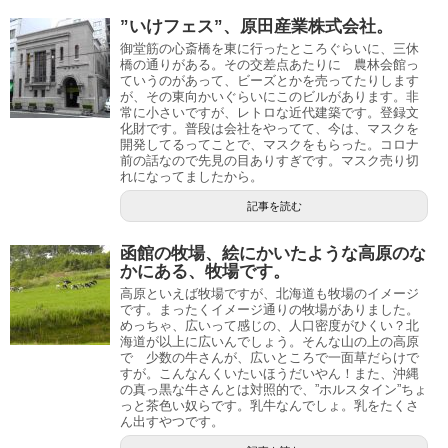
”いけフェス”、原田産業株式会社。
御堂筋の心斎橋を東に行ったところぐらいに、三休
橋の通りがある。その交差点あたりに 農林会館っ
ていうのがあって、ビーズとかを売ってたりします
が、その東向かいぐらいにこのビルがあります。非
常に小さいですが、レトロな近代建築です。登録文
化財です。普段は会社をやってて、今は、マスクを
開発してるってことで、マスクをもらった。コロナ
前の話なので先見の目ありすぎです。マスク売り切
れになってましたから。
記事を読む
函館の牧場、絵にかいたような高原のな
かにある、牧場です。
高原といえば牧場ですが、北海道も牧場のイメージ
です。まったくイメージ通りの牧場がありました。
めっちゃ、広いって感じの、人口密度がひくい？北
海道が以上に広いんでしょう。そんな山の上の高原
で 少数の牛さんが、広いところで一面草だらけで
すが。こんなんくいたいほうだいやん！また、沖縄
の真っ黒な牛さんとは対照的で、”ホルスタイン”ちょ
っと茶色い奴らです。乳牛なんでしょ。乳をたくさ
ん出すやつです。