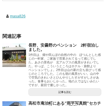
masa826
関連記事
長野、安曇野のペンション 2軒宿泊し
ました。
1件目は、畑や田んぼの自然の中の ぽつんとした感
じの一軒家、ご家族で営業されてるって感じでし
た。あさの景色が 北アルプスの風景がきれいでし
た。やっぱ、こういうところはホテル・旅館より
ペンションでしょ。2件目は山の家の立ち並びって感
じのところでした。このも朝の風景がいい。山の中
で空気のきれいさとひんやりしたすがすがしさがあ
った。食事もおいしかった。地の人ではないみたい
ですが、親切で優しかった。
記事を読む
高松市庵治町にある”雨平写真館”セカチ