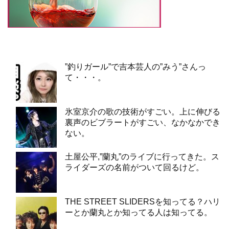
”釣りガール”で吉本芸人の”みう”さんっ
て・・・。
氷室京介の歌の技術がすごい。上に伸びる
裏声のビブラートがすごい、なかなかでき
ない。
土屋公平,”蘭丸”のライブに行ってきた。ス
ライダーズの名前がついて回るけど。
THE STREET SLIDERSを知ってる？ハリ
ーとか蘭丸とか知ってる人は知ってる。