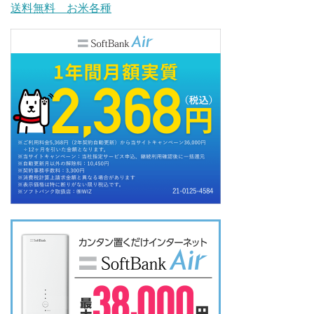
送料無料 お米各種
o
e
o
r
k