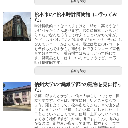
記事を読む
松本市の”松本時計博物館”に行ってみ
た。
時計博物館ってなってますけど、確かに高そうな古
い時計がたくさんあります。お金に換算したらいく
らぐらいなんだろうって考えてしまいがちですが。
ただ、もう少し行くと”蓄音機”があったり、それにち
なんでレコードがあったり、最近は塩ビのレコード
も年代もんですから。確かに針できくレコード重低
音で好きですが、蓄音機ではちょっとって感じで
す。発明品としてはすごいんでしょうけど。一応、
時計博物館です。
記事を読む
信州大学の”繊維学部”の建物を見に行っ
た。
佐藤二郎さんとかがこの信州大学らしいですが、国
立大学です。やっぱ、非常に難しいところなんでし
ょう、頭もよくって。松本あたりから、車で山を越
していましたが、結構、ちかい感じがしました。上
田市っていうところです。信州、上田っていうのも
よくきく地名ですが、結構な街です。こんな山のな
かなのに 街並みが広がってます。松本もそうです
が いっかくだけですけど。それでも繁華街です。