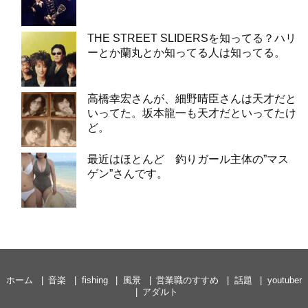
THE STREET SLIDERSを知ってる？ハリ
ーとか蘭丸とか知ってる人は知ってる。
高橋幸宏さんが、細野晴臣さんは天才だと
いってた。坂本龍一も天才だといってたけ
ど。
最近はほとんど 釣りガール主体の”マス
ゲン”さんです。
ホーム
音楽
fishing
風景
営業職のすすめ
話題
youtuber
アダルト