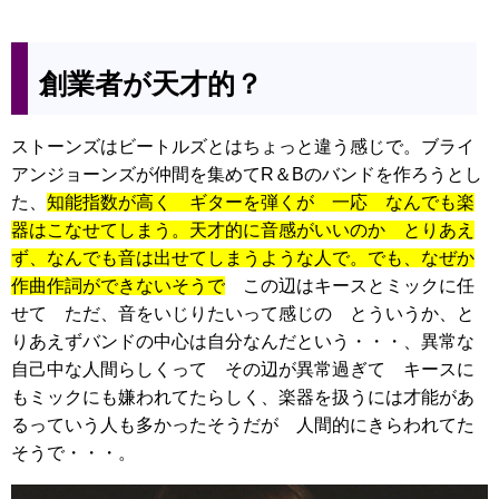
創業者が天才的？
ストーンズはビートルズとはちょっと違う感じで。ブライ
アンジョーンズが仲間を集めてR＆Bのバンドを作ろうとし
た、
知能指数が高く ギターを弾くが 一応 なんでも楽
器はこなせてしまう。天才的に音感がいいのか とりあえ
ず、なんでも音は出せてしまうような人で。でも、なぜか
作曲作詞ができないそうで
この辺はキースとミックに任
せて ただ、音をいじりたいって感じの とういうか、と
りあえずバンドの中心は自分なんだという・・・、異常な
自己中な人間らしくって その辺が異常過ぎて キースに
もミックにも嫌われてたらしく、楽器を扱うには才能があ
るっていう人も多かったそうだが 人間的にきらわれてた
そうで・・・。