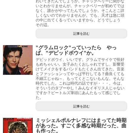
わいてきたんでしょうか。チャックベリーに聞かな
いとわかりませんが。チャックベリーが初めてでは
なく、誰かがやってたんでしょうか。そこんとこ詳
しくないのでわかりませんが。でも、天才は急に頭
の中に出てくるっていいますから、どうでしょう
その辺。
記事を読む
”グラムロック”っていったら やっ
ぱ、”デビッドボウイ”か。
デビッドボウイ、いいです。グラムでサイケで恰好
もめちゃいい。女子みたくおしゃれですし、影響受
けてメイクをするバンドもたくさん出てきた。音楽
とファッションってやっぱ平行してる？曲良くても
不細工じゃね～、もってくとこないもんな。そんな
時代でした。これは時代の話ですが・・・。今は、
そういうのタブーやし！みんなイギリス人じゃない
ですか？ビートルズ筆頭にあんたもって感じでし
た。
記事を読む
ミッシェルポルナレフにはまってた時期
があった。すごく多感な時期だった、曲
も作った。