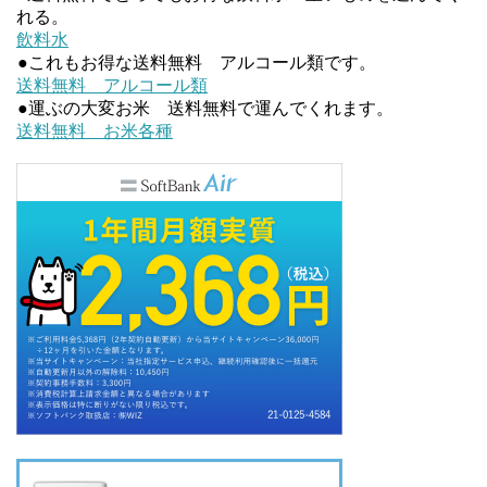
れる。
飲料水
e
t
●これもお得な送料無料 アルコール類です。
送料無料 アルコール類
b
t
●運ぶの大変お米 送料無料で運んでくれます。
送料無料 お米各種
o
e
o
r
k