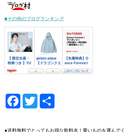
■その他のブログランキング
F
T
共
a
w
有
●送料無料でとってもお得な飲料水！重いものを運んでく
c
i