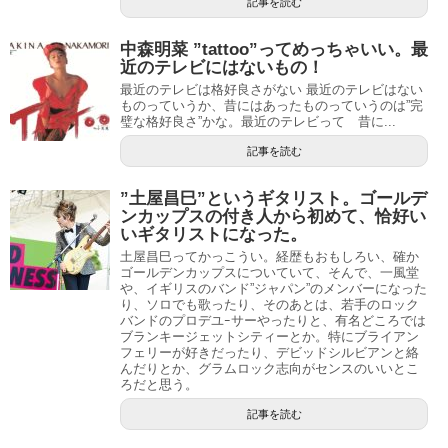
記事を読む
中森明菜 ”tattoo”ってめっちゃいい。最
近のテレビにはないもの！
最近のテレビは格好良さがない 最近のテレビはない
ものっていうか、昔にはあったものっていうのは”完
璧な格好良さ”かな。最近のテレビって 昔に...
記事を読む
”土屋昌巳”というギタリスト。ゴールデ
ンカップスの付き人から初めて、恰好い
いギタリストになった。
土屋昌巳ってかっこうい。経歴もおもしろい、確か
ゴールデンカップスについていて、そんで、一風堂
や、イギリスのバンド”ジャパン”のメンバーになった
り、ソロでも歌ったり、そのあとは、若手のロック
バンドのプロデユｰサーやったりと、有名どころでは
ブランキージェットシティーとか。特にブライアン
フェリーが好きだったり、デビッドシルビアンと絡
んだりとか、グラムロック志向がセンスのいいとこ
ろだと思う。
記事を読む