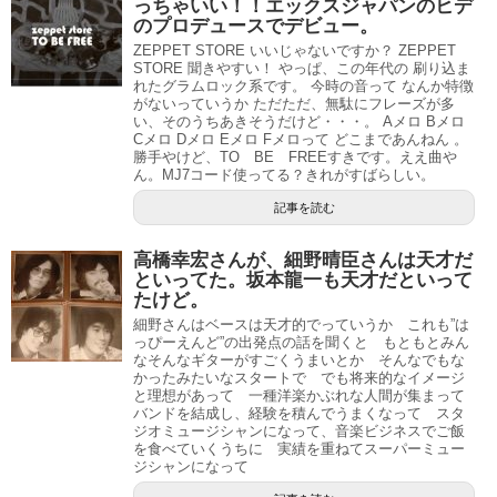
っちゃいい！！エックスジャパンのヒデ
のプロデュースでデビュー。
ZEPPET STORE いいじゃないですか？ ZEPPET
STORE 聞きやすい！ やっぱ、この年代の 刷り込ま
れたグラムロック系です。 今時の音って なんか特徴
がないっていうか ただただ、無駄にフレーズが多
い、そのうちあきそうだけど・・・。 Aメロ Bメロ
Cメロ Dメロ Eメロ Fメロって どこまであんねん 。
勝手やけど、TO BE FREEすきです。ええ曲や
ん。MJ7コード使ってる？きれがすばらしい。
記事を読む
高橋幸宏さんが、細野晴臣さんは天才だ
といってた。坂本龍一も天才だといって
たけど。
細野さんはベースは天才的でっていうか これも”は
っぴーえんど”の出発点の話を聞くと もともとみん
なそんなギターがすごくうまいとか そんなでもな
かったみたいなスタートで でも将来的なイメージ
と理想があって 一種洋楽かぶれな人間が集まって
バンドを結成し、経験を積んでうまくなって スタ
ジオミュージシャンになって、音楽ビジネスでご飯
を食べていくうちに 実績を重ねてスーパーミュー
ジシャンになって