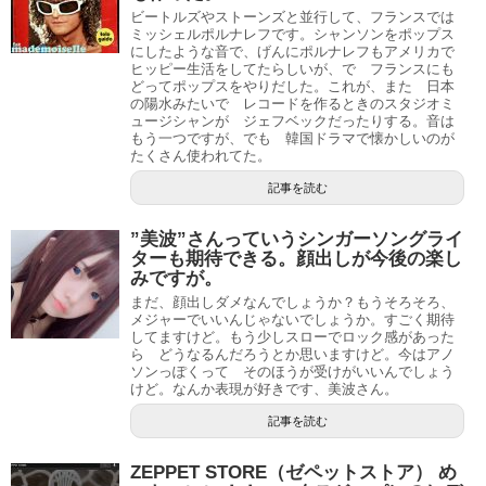
ビートルズやストーンズと並行して、フランスでは
ミッシェルポルナレフです。シャンソンをポップス
にしたような音で、げんにポルナレフもアメリカで
ヒッピー生活をしてたらしいが、で フランスにも
どってポップスをやりだした。これが、また 日本
の陽水みたいで レコードを作るときのスタジオミ
ュージシャンが ジェフベックだったりする。音は
もう一つですが、でも 韓国ドラマで懐かしいのが
たくさん使われてた。
記事を読む
”美波”さんっていうシンガーソングライ
ターも期待できる。顔出しが今後の楽し
みですが。
まだ、顔出しダメなんでしょうか？もうそろそろ、
メジャーでいいんじゃないでしょうか。すごく期待
してますけど。もう少しスローでロック感があった
ら どうなるんだろうとか思いますけど。今はアノ
ソンっぽくって そのほうが受けがいいんでしょう
けど。なんか表現が好きです、美波さん。
記事を読む
ZEPPET STORE（ゼペットストア） め