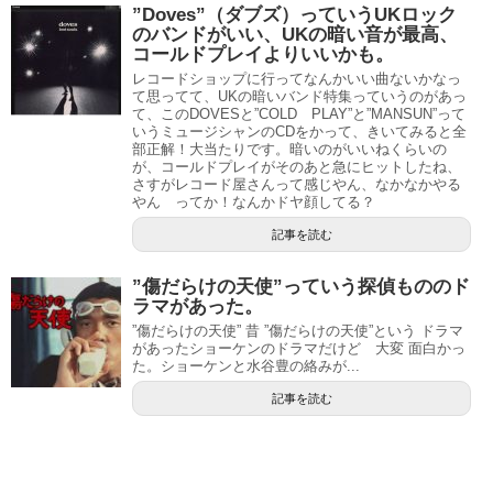
”Doves”（ダブズ）っていうUKロック
のバンドがいい、UKの暗い音が最高、
コールドプレイよりいいかも。
レコードショップに行ってなんかいい曲ないかなっ
て思ってて、UKの暗いバンド特集っていうのがあっ
て、このDOVESと”COLD PLAY”と”MANSUN”って
いうミュージシャンのCDをかって、きいてみると全
部正解！大当たりです。暗いのがいいねくらいの
が、コールドプレイがそのあと急にヒットしたね、
さすがレコード屋さんって感じやん、なかなかやる
やん ってか！なんかドヤ顔してる？
記事を読む
”傷だらけの天使”っていう探偵もののド
ラマがあった。
”傷だらけの天使” 昔 ”傷だらけの天使”という ドラマ
があったショーケンのドラマだけど 大変 面白かっ
た。ショーケンと水谷豊の絡みが...
記事を読む